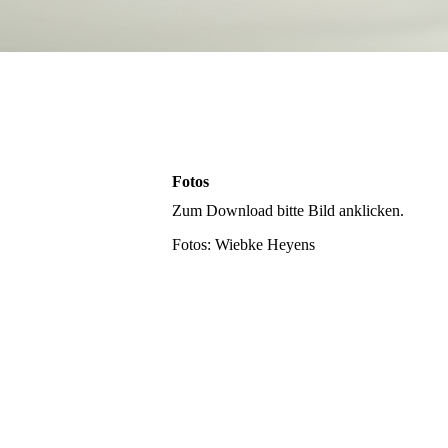
Fotos
Zum Download bitte Bild anklicken.
Fotos: Wiebke Heyens
827A9748-2
827A9735-2
foto. Wiebke Heyens
827A9822-2
827A9921-2