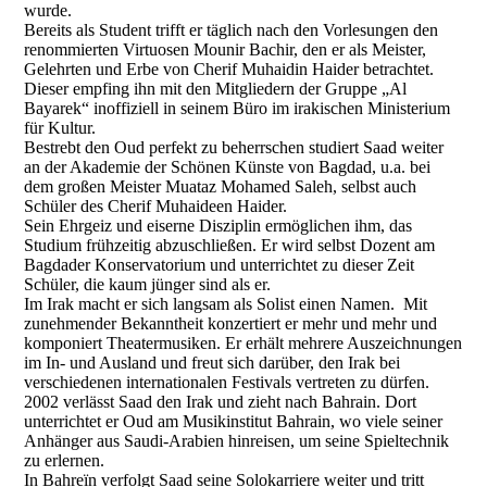
wurde.
Bereits als Student trifft er täglich nach den Vorlesungen den
renommierten Virtuosen Mounir Bachir, den er als Meister,
Gelehrten und Erbe von Cherif Muhaidin Haider betrachtet.
Dieser empfing ihn mit den Mitgliedern der Gruppe „Al
Bayarek“ inoffiziell in seinem Büro im irakischen Ministerium
für Kultur.
Bestrebt den Oud perfekt zu beherrschen studiert Saad weiter
an der Akademie der Schönen Künste von Bagdad, u.a. bei
dem großen Meister Muataz Mohamed Saleh, selbst auch
Schüler des Cherif Muhaideen Haider.
Sein Ehrgeiz und eiserne Disziplin ermöglichen ihm, das
Studium frühzeitig abzuschließen. Er wird selbst Dozent am
Bagdader Konservatorium und unterrichtet zu dieser Zeit
Schüler, die kaum jünger sind als er.
Im Irak macht er sich langsam als Solist einen Namen. Mit
zunehmender Bekanntheit konzertiert er mehr und mehr und
komponiert Theatermusiken. Er erhält mehrere Auszeichnungen
im In- und Ausland und freut sich darüber, den Irak bei
verschiedenen internationalen Festivals vertreten zu dürfen.
2002 verlässt Saad den Irak und zieht nach Bahrain. Dort
unterrichtet er Oud am Musikinstitut Bahrain, wo viele seiner
Anhänger aus Saudi-Arabien hinreisen, um seine Spieltechnik
zu erlernen.
In Bahreïn verfolgt Saad seine Solokarriere weiter und tritt