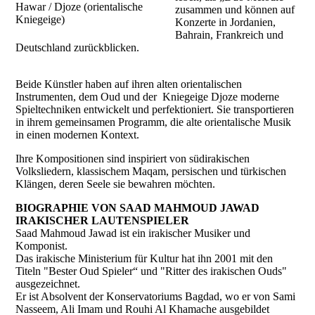
Hawar / Djoze (orientalische
zusammen und können auf
Kniegeige)
Konzerte in Jordanien,
Bahrain, Frankreich und
Deutschland zurückblicken.
Beide Künstler haben auf ihren alten orientalischen
Instrumenten, dem Oud und der Kniegeige Djoze moderne
Spieltechniken entwickelt und perfektioniert. Sie transportieren
in ihrem gemeinsamen Programm, die alte orientalische Musik
in einen modernen Kontext.
Ihre Kompositionen sind inspiriert von südirakischen
Volksliedern, klassischem Maqam, persischen und türkischen
Klängen, deren Seele sie bewahren möchten.
BIOGRAPHIE VON SAAD MAHMOUD JAWAD
IRAKISCHER LAUTENSPIELER
Saad Mahmoud Jawad ist ein irakischer Musiker und
Komponist.
Das irakische Ministerium für Kultur hat ihn 2001 mit den
Titeln "Bester Oud Spieler“ und "Ritter des irakischen Ouds"
ausgezeichnet.
Er ist Absolvent der Konservatoriums Bagdad, wo er von Sami
Nasseem, Ali Imam und Rouhi Al Khamache ausgebildet