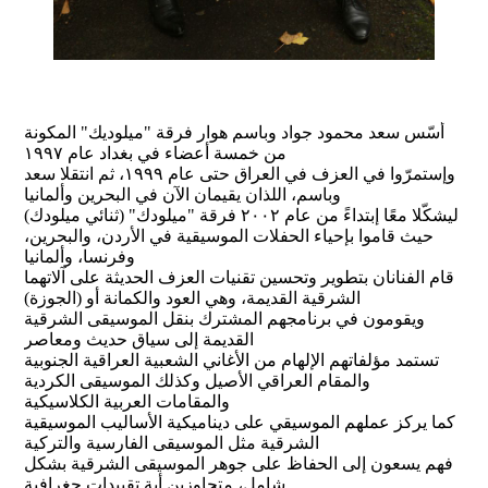
أسّس سعد محمود جواد وباسم هوار فرقة "ميلوديك" المكونة
من خمسة أعضاء في بغداد عام ١٩٩٧
وإستمرّوا في العزف في العراق حتى عام ١٩٩٩، ثم انتقلا سعد
وباسم، اللذان يقيمان الآن في البحرين وألمانيا
ليشكّلا معًا إبتداءً من عام ٢٠٠٢ فرقة "ميلودك" (ثنائي ميلودك)
حيث قاموا بإحياء الحفلات الموسيقية في الأردن، والبحرين،
وفرنسا، وألمانيا
قام الفنانان بتطوير وتحسين تقنيات العزف الحديثة على آلاتهما
الشرقية القديمة، وهي العود والكمانة أو (الجوزة)
ويقومون في برنامجهم المشترك بنقل الموسيقى الشرقية
القديمة إلى سياق حديث ومعاصر
تستمد مؤلفاتهم الإلهام من الأغاني الشعبية العراقية الجنوبية
والمقام العراقي الأصيل وكذلك الموسيقى الكردية
والمقامات العربية الكلاسيكية
كما يركز عملهم الموسيقي على ديناميكية الأساليب الموسيقية
الشرقية مثل الموسيقى الفارسية والتركية
فهم يسعون إلى الحفاظ على جوهر الموسيقى الشرقية بشكل
شامل، متجاوزين أية تقييدات جغرافية