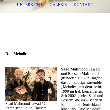
UNTERRICHT
GALERIE
KONTAKT
Bassem Hawar - Djoze
Duo Melodic
Saad Mahmood Jawad
und
Bassem Mahmood
gründeten 1997 in Bagdad
das fünfköpfige Ensemble
„Melodic“, mit dem sie bis
1999 im Irak konzertierten.
Seit 2002 spielen Saad und
Bassem, die inzwischen in
Saad Mahmood Jawad / Oud
Bahrain und Deutschland
(Arabische Laute) Bassem
leben, als „Duo Melodic“